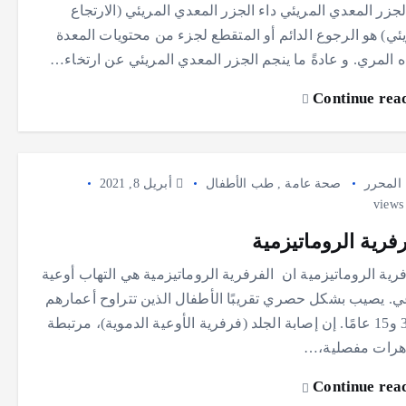
لجزر المعدي المريئي داء الجزر المعدي المريئي (الارتجاع
يئي) هو الرجوع الدائم أو المتقطع لجزء من محتويات المعدة
ه المري. و عادةً ما ينجم الجزر المعدي المريئي عن ارتخاء…
Continue rea
المحرر
صحة عامة
,
طب الأطفال
أبريل 8, 2021
رفرية الروماتيزمية
رية الروماتيزمية ان الفرفرية الروماتيزمية هي التهاب أوعية
ي. يصيب بشكل حصري تقريبًا الأطفال الذين تتراوح أعمارهم
بين 3 و15 عامًا. إن إصابة الجلد (فرفرية الأوعية الدموية)، مرتبطة
هرات مفصلية،…
Continue rea