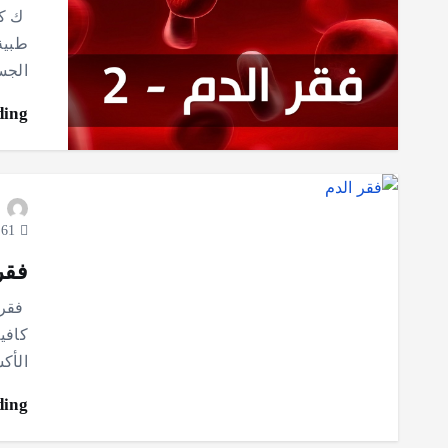
ك كذ
طبية 
الجس
ding
61 views
فقر
كافي
الأك
ding