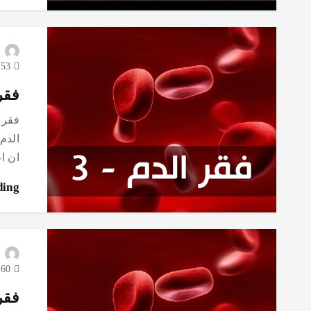
53 views
فقر 
فقر 
الدم
ان ا
ding
60 views
فقر 