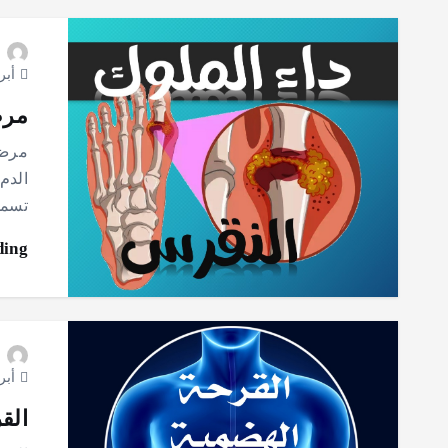
أبريل 5
مرض
مرض 
الدم
تسمى
ding
أبريل 9
الق