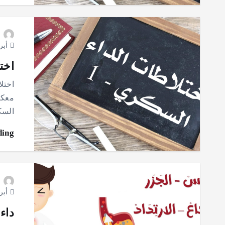
أبريل 8
اخت
اختلا
معكم
السك
ding
أبريل 1
داء