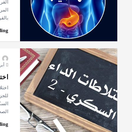
القر
المري
بالق
ding
أبريل 8
اخت
اختل
للجز
السك
الصح
ding