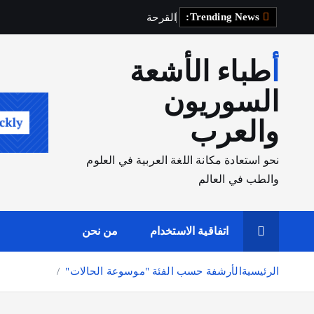
Trending News:
ا
ل
ق
ر
ح
ة
ا
ل
ه
ض
م
ي
ة
أطباء الأشعة
السوريون
والعرب
نحو استعادة مكانة اللغة العربية في العلوم
والطب في العالم
اتفاقية الاستخدام
من نحن
الرئيسية
الأرشفة حسب الفئة "موسوعة الحالات"