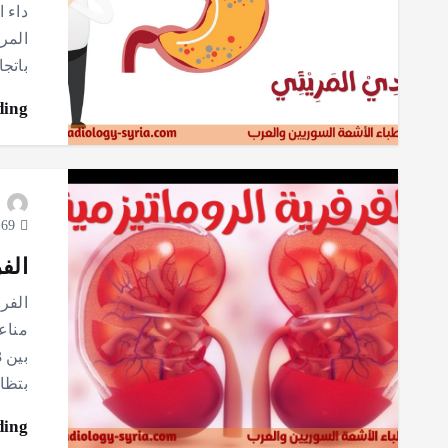
داء ا
المر
باتجا
ding
69 views
الف
الفرف
مناع
بتظا
ding