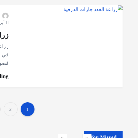
أبريل 4
زرا
زراعة
في م
قصور
ding
2
1
You Missed